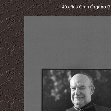
40 años Gran
Órgano Bl