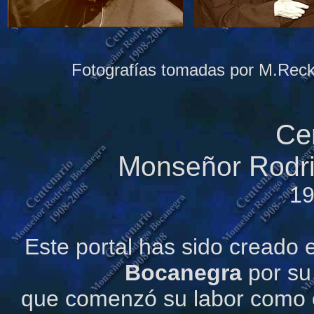
Fotografías tomadas por M.Reck
Ce
M
R
onseñor
odr
19
Este portal has sido creado
Bocanegra
por su
que comenzó su labor como or