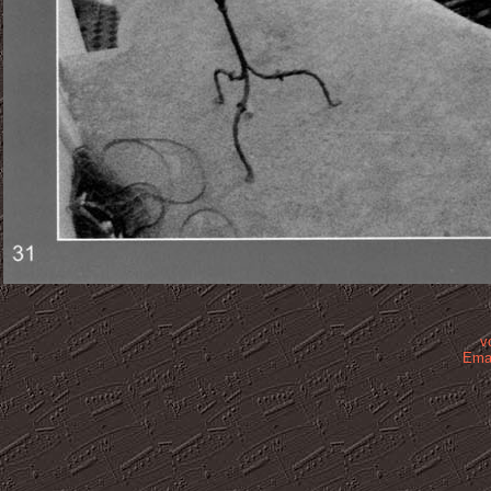
v
Emai